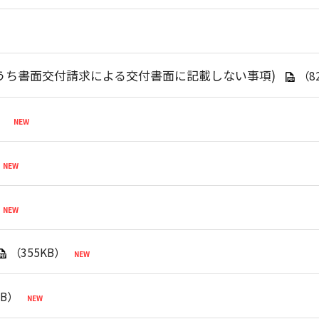
うち書面交付請求による交付書面に記載しない事項)
（8
）
（355KB）
KB）