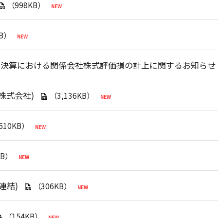
（998KB）
KB）
別決算における関係会社株式評価損の計上に関するお知らせ
株式会社)
（3,136KB）
610KB）
KB）
連結)
（306KB）
（154KB）