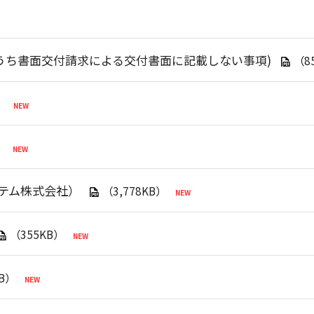
うち書面交付請求による交付書面に記載しない事項)
（8
）
）
ステム株式会社）
（3,778KB）
（355KB）
KB）