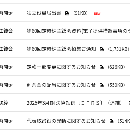
時開示
独立役員届出書
（91KB）
主総会
第60回定時株主総会資料(電子提供措置事項の
主総会
第60回定時株主総会招集ご通知
（1,731KB
時開示
定款一部変更に関するお知らせ
（626KB）
時開示
剰余金の配当に関するお知らせ
（550KB）
決算
2025年3月期 決算短信〔ＩＦＲＳ〕（連結）
時開示
代表取締役の異動に関するお知らせ
（514