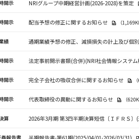
時開示
NRIグループ中期経営計画(2026-2028)を策定
時開示
配当予想の修正に関するお知らせ
（1,169
業績
通期業績予想の修正、減損損失の計上及び個
時開示
法定事前開示書類(合併)(NRI社会情報システム
時開示
完全子会社の吸収合併に関するお知らせ
（
時開示
代表取締役の異動に関するお知らせ
（620
決算
2026年3月期 第3四半期決算短信〔ＩＦＲＳ〕(
証券報告書
半期報告書-第61期(2025/04/01-2026/03/31)