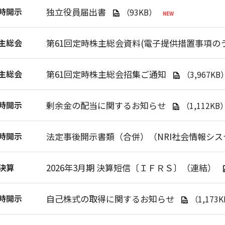
時開示
独立役員届出書
（93KB）
主総会
第61回定時株主総会資料(電子提供措置事項の
主総会
第61回定時株主総会招集ご通知
（3,967KB
時開示
剰余金の配当に関するお知らせ
（1,112KB
時開示
法定事後開示書類（合併）（NRI社会情報シ
決算
2026年3月期 決算短信〔ＩＦＲＳ〕（連結）
時開示
自己株式の取得に関するお知らせ
（1,173