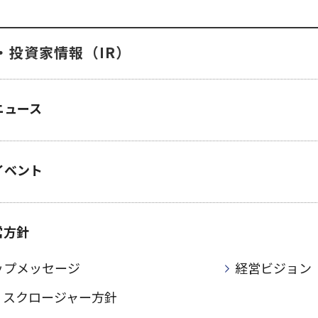
・投資家情報（IR）
ニュース
イベント
営方針
ップメッセージ
経営ビジョン
ィスクロージャー方針